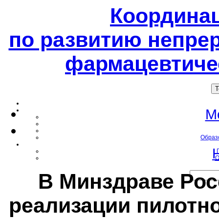
Координа
по развитию непре
фармацевтиче
T
М
Образ
О
В Минздраве Рос
реализации пилотно