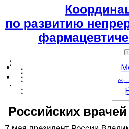
Координа
по развитию непре
фармацевтиче
T
М
Образ
О
Российских врачей 
7 мая президент России Влади