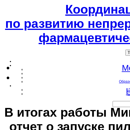
Координа
по развитию непре
фармацевтиче
T
М
Образ
О
В итогах работы Мин
отчет о запуске пи