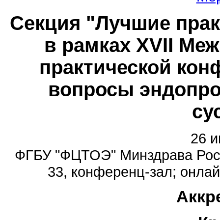
Секция "Лучшие прак
в рамках XVII Ме
практической кон
вопросы эндопро
су
26 и
ФГБУ "ФЦТОЭ" Минздрава России
33, конференц-зал; онлайн
Аккр