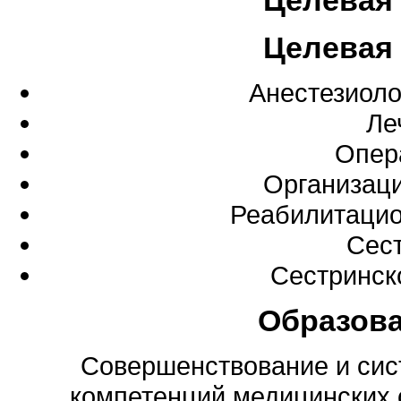
Целевая
Целевая
Анестезиоло
Ле
Опер
Организаци
Реабилитацио
Сес
Сестринск
Образов
Совершенствование и си
компетенций медицинских 