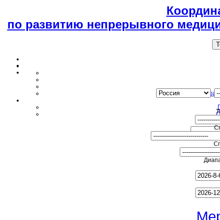
Координ
по развитию непрерывного медици
T
Образ
Т
О
С
С
Диапа
Ме