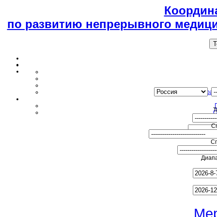
Координ
по развитию непрерывного медици
T
Образ
Т
О
С
С
Диапа
Ме