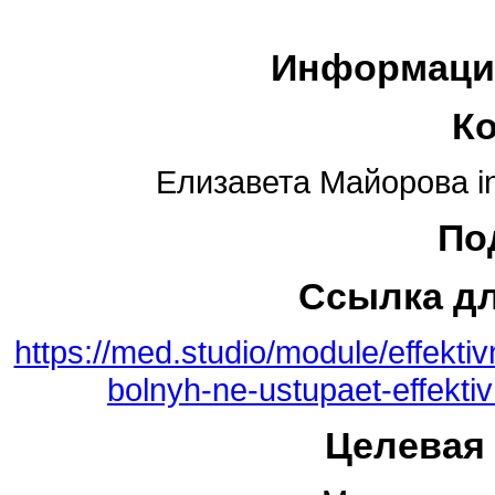
Информаци
К
Елизавета Майорова i
По
Ссылка д
https://med.studio/module/effekti
bolnyh-ne-ustupaet-effekti
Целевая