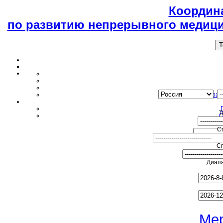
Координ
по развитию непрерывного медици
T
Образ
Т
О
С
С
Диапа
Ме