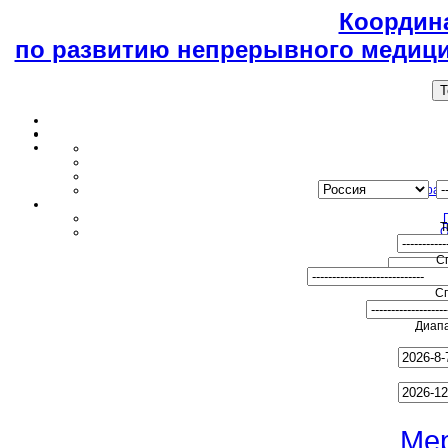
Координ
по развитию непрерывного медици
T
Образ
Т
О
С
С
Диапа
Ме