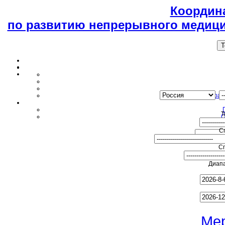
Координ
по развитию непрерывного медици
T
Образ
Т
О
С
С
Диапа
Ме