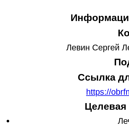
Информаци
К
Левин Сергей Л
По
Ссылка д
https://obr
Целевая
Ле