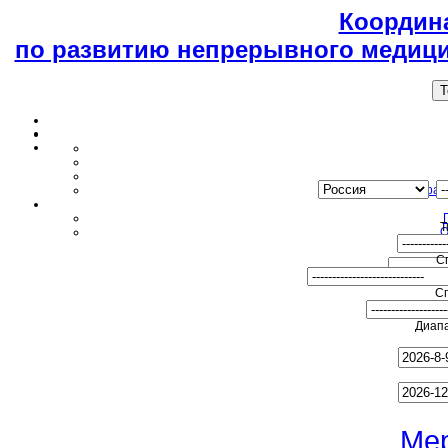
Координ
по развитию непрерывного медици
T
Образ
Т
О
С
С
Диапа
Ме