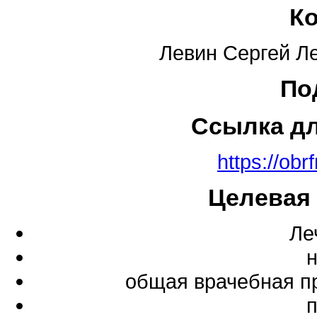
К
Левин Сергей Л
По
Ссылка д
https://obr
Целевая
Ле
общая врачебная п