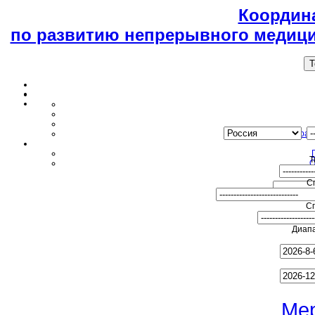
Координ
по развитию непрерывного медици
T
Образ
Т
О
С
С
Диапа
Ме