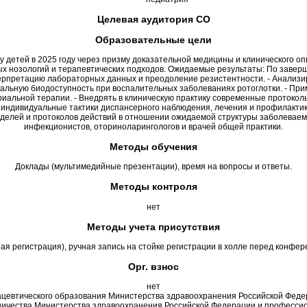
Целевая аудитория СО
Образовательные цели
у детей в 2025 году через призму доказательной медицины и клинического о
ых нозологий и терапевтических подходов. Ожидаемые результаты: По завер
терпретацию лабораторных данных и преодоление резистентности. - Анализи
льную биодоступность при воспалительных заболеваниях ротоглотки. - При
иальной терапии. - Внедрять в клиническую практику современные протокол
 индивидуальные тактики диспансерного наблюдения, лечения и профилактики
делей и протоколов действий в отношении ожидаемой структуры заболеваемо
инфекционистов, оториноларингологов и врачей общей практики.
Методы обучения
Доклады (мультимедийные презентации), время на вопросы и ответы.
Методы контроля
нет
Методы учета присутствия
 регистрация), ручная запись на стойке регистрации в холле перед конферен
Орг. взнос
нет
ацевтического образования Министерства здравоохранения Российской Фед
дничества Министерства здравоохранения Российской Федерации и професс