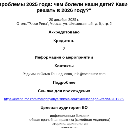
роблемы 2025 года: чем болели наши дети? Каки
решать в 2026 году?"
20 декабря 2025 г.
Отель "Россо Рива", Москва, ул. Шлюзовая наб., д. 6, стр. 2
Аккредитовано
Кредитов:
2
Информация о мероприятии
Контакты
Родичкина Ольга Геннадьевна, info@eventumc.com
Подробнее
Ссылка для прохождения
https://eventumc.com/meropriyatiya/shkola-praktikuyushhego-vracha-201225/
Целевая аудитория ВО
инфекционные болезни
общая врачебная практика (семейная медицина)
оториноларингология
педиатрия