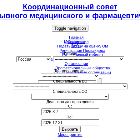
Координационный совет
ывного медицинского и фармацевти
Toggle navigation
Главная
Мероприятия
Комиссия
ВУЗы
Подать заявку на оценку ОМ
Регистрация Провайдера
Регион
Вход в Личный кабинет
Образовательные мероприятия для НМО
Организации
Профессиональные общества
Тип мероприятия
Образовательные организации
Специальность ВО
Специальность СО
Диапазон дат проведения
С:
По:
Мероприятия