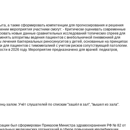
пыта, а также сформировать компетенции для прогнозирования и решения
шении мероприятия участники смогут: - Критически оценивать современные
ровать новые данные сравнительных исследований топических спреев для
менять алгоритмы ведения пациентов с внебольничной пневмонией для
ы лечения бактериальных риносинуситов у детей, основанные на принципах
 для пациентов с тимомегалией с учетом рисков сопутствующей патологии.
сти в 2026 году. Мероприятие предназначено для врачей: педиатров,
ц-залом. Учёт слушателей по спискам "зашёл в зал", "вышел из зала".
ерации был сформирован Приказом Министра здравоохранения РФ № 82 от
иональных медицинских организаций в сфере повышения квалификации