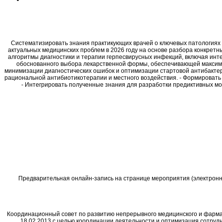
Систематизировать знания практикующих врачей о ключевых патологиях 
актуальных медицинских проблем в 2026 году на основе разбора конкретн
алгоритмы диагностики и терапии герпесвирусных инфекций, включая ин
обоснованного выбора лекарственной формы, обеспечивающей максима
минимизации диагностических ошибок и оптимизации стартовой антибактер
рациональной антибиотикотерапии и местного воздействия. - Формировать
- Интегрировать полученные знания для разработки предиктивных мо
Предварительная онлайн-запись на странице мероприятия (электронная
Координационный совет по развитию непрерывного медицинского и фарм
18.02.2013 с целью координации деятельности и оптимизация сотру