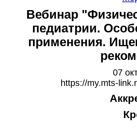
Вебинар "Физичес
педиатрии. Особ
применения. Ищем
реком
07 ок
https://my.mts-lin
Аккр
Кр