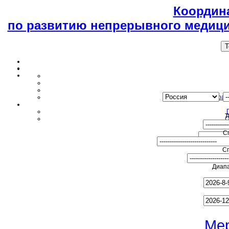
Координ
по развитию непрерывного медици
T
Образ
Т
О
С
С
Диапа
Ме