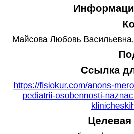
Информаци
К
Майсова Любовь Васильевна, f
По
Ссылка д
https://fisiokur.com/anons-merop
pediatrii-osobennosti-naznac
klinichesk
Целевая