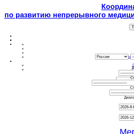
Координ
по развитию непрерывного медици
T
Образ
Т
О
С
С
Диапа
Ме