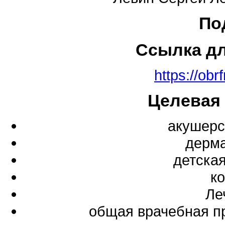
По
Ссылка д
https://obr
Целевая
акушерс
дерма
детска
к
Ле
общая врачебная п