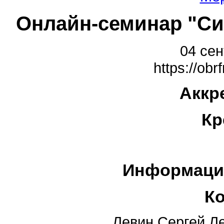
Онлайн-семинар "Си
04 сен
https://obr
Аккр
Кр
Информаци
К
Левин Сергей Л