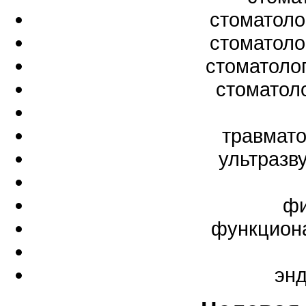
стоматоло
стоматоло
стоматоло
стоматол
травмато
ультразв
фи
функциона
эн