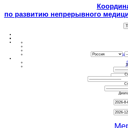
Координ
по развитию непрерывного медици
T
Образ
Т
О
С
С
Диапа
Ме