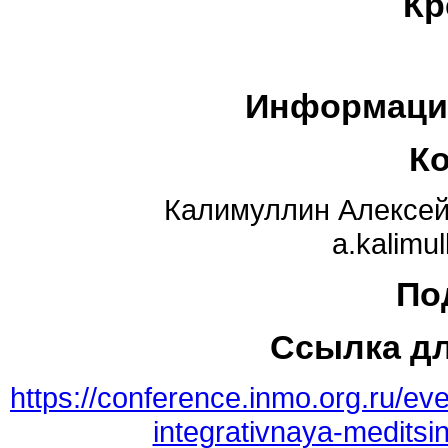
Кр
Информаци
К
Калимуллин Алексей
a.kalimu
По
Ссылка д
https://conference.inmo.org.ru/ev
integrativnaya-medits