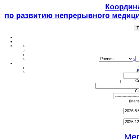
Координ
по развитию непрерывного медици
T
Образ
Т
О
С
С
Диапа
Ме