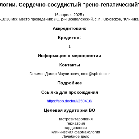
огии. Сердечно-сосудистый "рено-гепатический
16 апреля 2025 г.
18:30 мск, место проведения: ЛО, р-н Всеволожский, с. п. Юкковское, "Клиника 
Аккредитовано
Кредитов:
1
Информация о мероприятии
Контакты
Галямов Дамир Маулитович, nmo@spb.doctor
Подробнее
Ссылка для прохождения
https://spb.doctor/i/250416/
Целевая аудитория ВО
гастроэнтерология
гериатрия
кардиология
клиническая фармакология
Лечебное дело