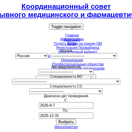
Координационный совет
ывного медицинского и фармацевти
Toggle navigation
Главная
Мероприятия
Комиссия
ВУЗы
Подать заявку на оценку ОМ
Регистрация Провайдера
Регион
Вход в Личный кабинет
Образовательные мероприятия для НМО
Организации
Профессиональные общества
Тип мероприятия
Образовательные организации
Специальность ВО
Специальность СО
Диапазон дат проведения
С:
По:
Мероприятия