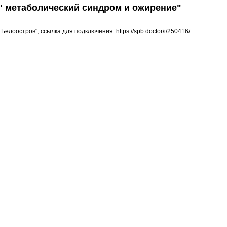
" метаболический синдром и ожирение"
Белоостров", cсылка для подключения: https://spb.doctor/i/250416/