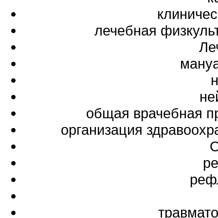
клиничес
лечебная физкуль
Ле
мануа
не
общая врачебная п
организация здравоохр
О
ре
реф
травмато