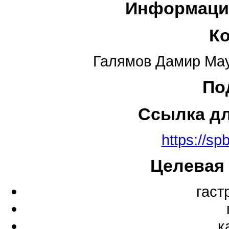
Информаци
К
Галямов Дамир Мау
По
Ссылка д
https://sp
Целевая
гаст
к