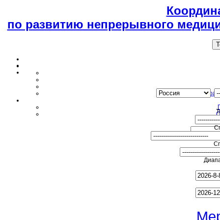
Координ
по развитию непрерывного медици
T
Образ
Т
О
С
С
Диапа
Ме