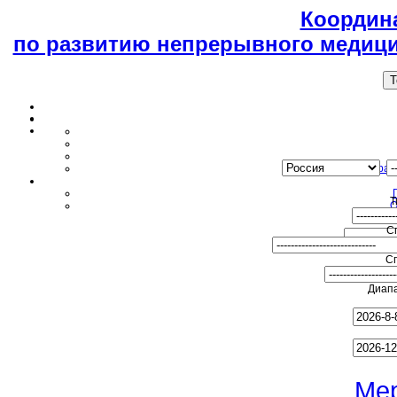
Координ
по развитию непрерывного медици
T
Образ
Т
О
С
С
Диапа
Ме