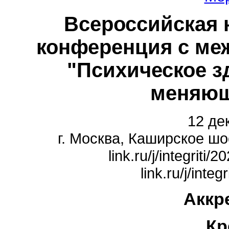
Всероссийская 
конференция с ме
"Психическое з
меняющ
12 де
г. Москва, Каширское шос
link.ru/j/integriti
link.ru/j/inte
Аккр
Кр