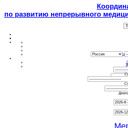
Координ
по развитию непрерывного медици
T
Образ
Т
О
С
С
Диапа
Ме