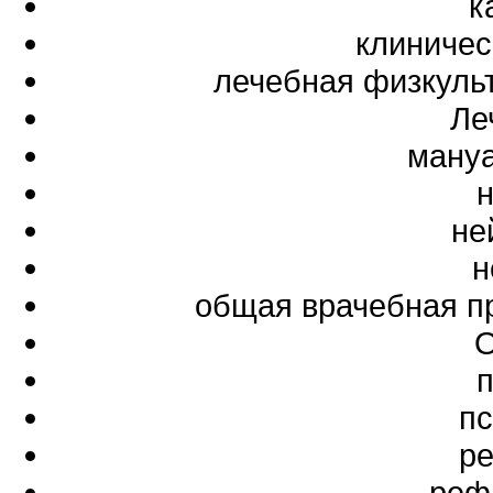
к
клиничес
лечебная физкуль
Ле
мануа
не
н
общая врачебная п
О
пс
ре
реф