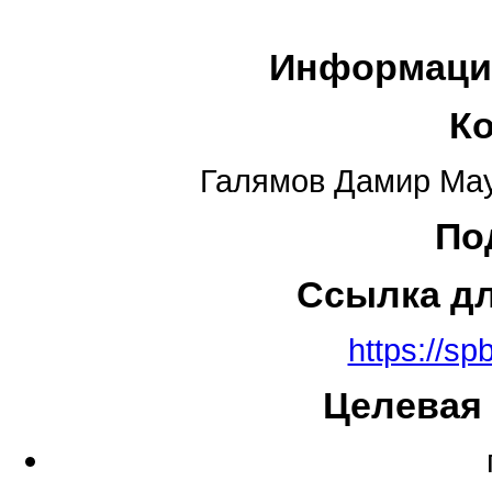
Информаци
К
Галямов Дамир Мау
По
Ссылка д
https://sp
Целевая