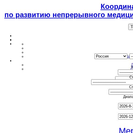
Координ
по развитию непрерывного медици
T
Образ
Т
О
С
С
Диапа
Ме