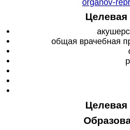
organov-repr
Целевая
акушерс
общая врачебная п
р
Целевая
Образов