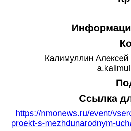
Информаци
К
Калимуллин Алексей Р
a.kalimu
По
Ссылка д
https://nmonews.ru/event/vser
proekt-s-mezhdunarodnym-uchas