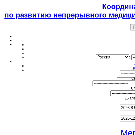
Координ
по развитию непрерывного медици
T
Образ
Т
О
С
С
Диапа
Ме