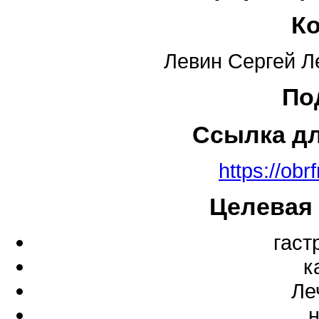
К
Левин Сергей Л
По
Ссылка д
https://obr
Целевая
гаст
к
Ле