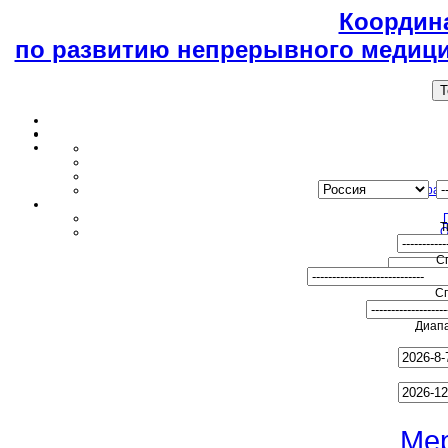
Координ
по развитию непрерывного медици
T
Образ
Т
О
С
С
Диапа
Ме