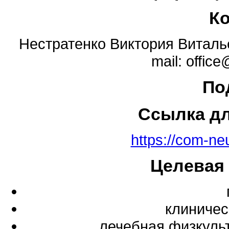
К
Нестратенко Виктория Витальев
mail: offic
По
Ссылка д
https://com-ne
Целевая
клиничес
лечебная физкуль