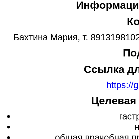
Информаци
К
Бахтина Мария, т. 8913198102
По
Ссылка д
https://
Целевая
гаст
общая врачебная п