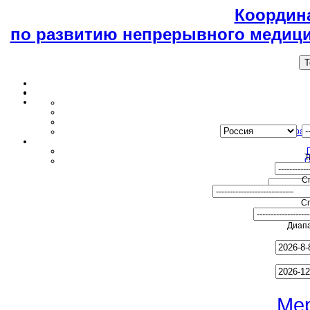
Координ
по развитию непрерывного медици
T
Образ
Т
О
С
С
Диапа
Ме