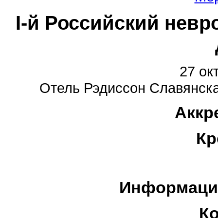
I-й Российский невр
27 ок
Отель Рэдиссон Славянская
Аккр
Кр
Информаци
К