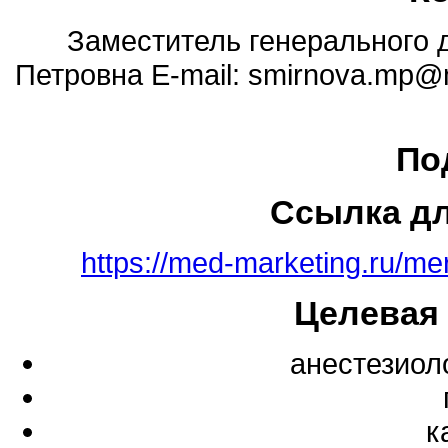
Заместитель генерального
Петровна E-mail: smirnova.mp@
По
Ссылка д
https://med-marketing.ru/me
Целевая
анестезиол
к