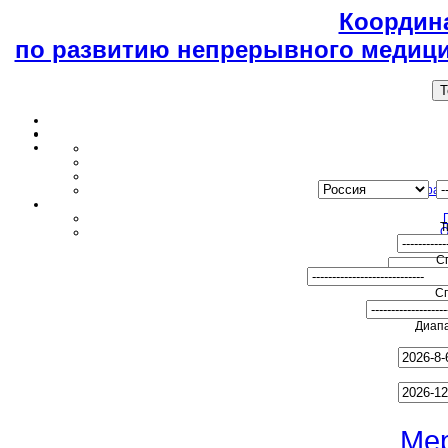
Координ
по развитию непрерывного медици
T
Образ
Т
О
С
С
Диапа
Ме