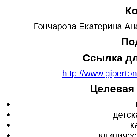
К
Гончарова Екатерина Ана
По
Ссылка д
http://www.giperto
Целевая
детск
к
клиничес