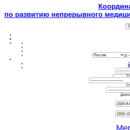
Координ
по развитию непрерывного медици
T
Образ
Т
О
С
С
Диапа
Ме