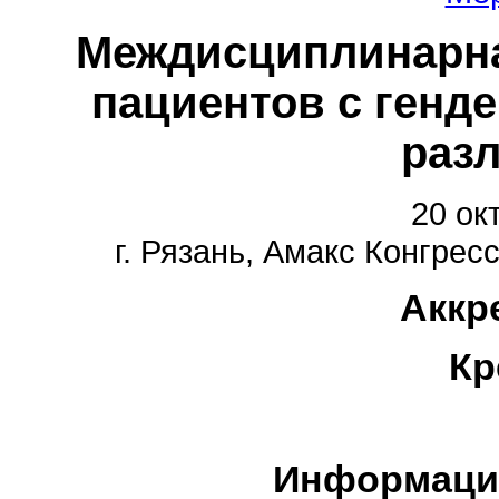
Междисциплинарна
пациентов с генд
раз
20 ок
г. Рязань, Амакс Конгрес
Аккр
Кр
Информаци