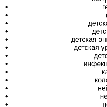
г
детск
детс
детская он
детская у
дет
инфекц
к
кол
не
н
н