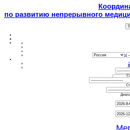
Координ
по развитию непрерывного медици
T
Образ
Т
О
С
С
Диапа
Ме