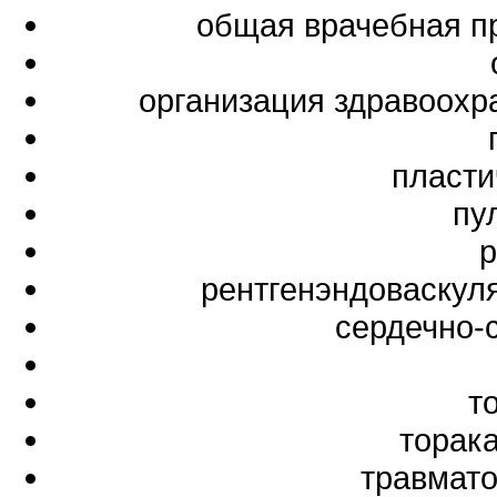
общая врачебная п
организация здравоохр
пласти
пу
р
рентгенэндоваскул
сердечно-
т
торак
травмато