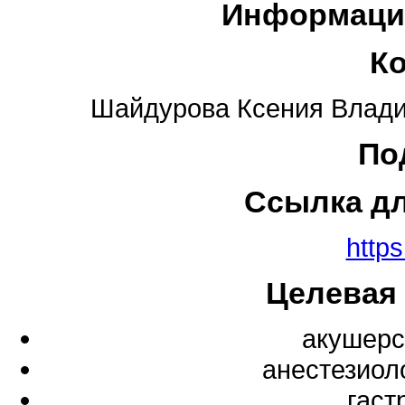
Информаци
К
Шайдурова Ксения Владим
По
Ссылка д
https
Целевая
акушерс
анестезиол
гаст