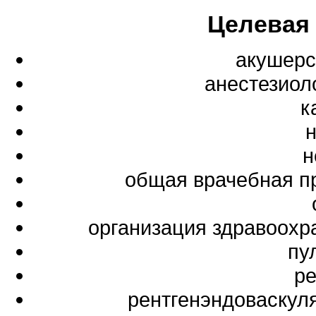
Целевая
акушерс
анестезиол
к
н
общая врачебная п
организация здравоохр
пу
ре
рентгенэндоваскул