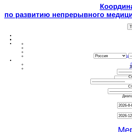
Координ
по развитию непрерывного медици
T
Образ
Т
О
С
С
Диапа
Ме