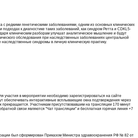
а с редкими генетическими заболеваниями, одним из основных клинических
и подходах к диагностике таких заболеваний, как синдром Ретта и CDKL5-
одаря клиническим разборам улучшат аналитическое мышление и будут
етического обследования при наследственных заболеваниях центральной
е наследственные синдромы в личную клиническую практику.
Для участия в мероприятии необходимо зарегистрироваться на сайте
удут обеспечивать интерактивные всплывающие окна подтверждения через
их прекращается. Участникам присутствовавшим на трансляции 170 минут
обратной связи являются "Чат трансляции" и бесплатная горячая линия +7
ерации был сформирован Приказом Министра здравоохранения РФ № 82 от