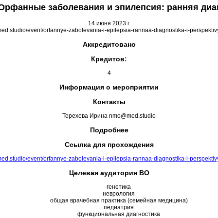
рфанные заболевания и эпилепсия: ранняя диагн
14 июня 2023 г.
/med.studio/event/orfannye-zabolevania-i-epilepsia-rannaa-diagnostika-i-perspektivy
Аккредитовано
Кредитов:
4
Информация о мероприятии
Контакты
Терехова Ирина nmo@med.studio
Подробнее
Ссылка для прохождения
/med.studio/event/orfannye-zabolevania-i-epilepsia-rannaa-diagnostika-i-perspektivy
Целевая аудитория ВО
генетика
неврология
общая врачебная практика (семейная медицина)
педиатрия
функциональная диагностика