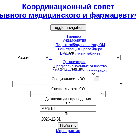
Координационный совет
ывного медицинского и фармацевти
Toggle navigation
Главная
Мероприятия
Комиссия
ВУЗы
Подать заявку на оценку ОМ
Регистрация Провайдера
Регион
Вход в Личный кабинет
Образовательные мероприятия для НМО
Организации
Профессиональные общества
Тип мероприятия
Образовательные организации
Специальность ВО
Специальность СО
Диапазон дат проведения
С:
По:
Мероприятия