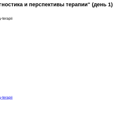
остика и перспективы терапии" (день 1)
-terapii
-terapii