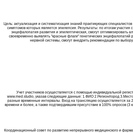
Цель: актуализация и систематизация знаний практикующих специалистов 
симптомов которых является эпилепсия. Результаты: по итогам участия с
энцефалопатия развития и эпилептическая, смогут оптимизировать а
своевременно выявлять "красные флаги" генетических энцефалопатий р
нервной системы, смогут внедрить рекомендации по выбору
Учет участников осуществляется с помощью индивидуальной регистр
www.med.studio, указав следующие данные: 1.ФИО 2.Регион/город 3.Мес
разные временные интервалы. Вход на трансляцию осуществляется за 2 
времени и более, а также подтвердившим присутствие в 100% опросов (3 
Координационный совет по развитию непрерывного медицинского и фарм