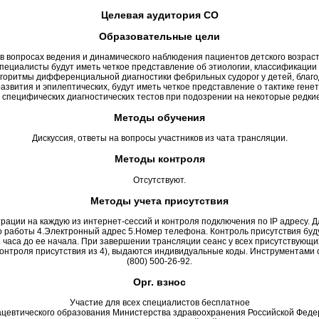
Целевая аудитория СО
Образовательные цели
в вопросах ведения и динамического наблюдения пациентов детского возраст
пециалисты будут иметь четкое представление об этиологии, классификации 
лгоритмы дифференциальной диагностики фебрильных судорог у детей, благ
азвития и эпилептических, будут иметь четкое представление о тактике ген
 специфических диагностических тестов при подозрении на некоторые редки
Методы обучения
Дискуссия, ответы на вопросы участников из чата трансляции.
Методы контроля
Отсутствуют.
Методы учета присутствия
ации на каждую из интернет-сессий и контроля подключения по IP адресу. 
то работы 4.Электронный адрес 5.Номер телефона. Контроль присутствия б
часа до ее начала. При завершении трансляции сеанс у всех присутствующ
контроля присутствия из 4), выдаются индивидуальные коды. Инструментами 
(800) 500-26-92.
Орг. взнос
Участие для всех специалистов бесплатное
ацевтического образования Министерства здравоохранения Российской Фед