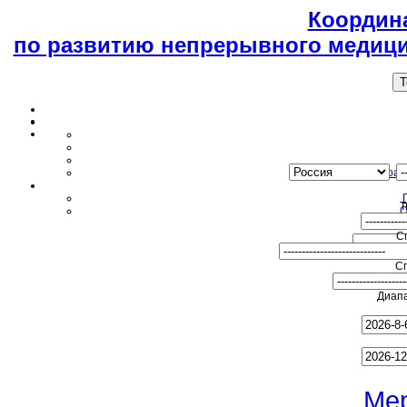
Координ
по развитию непрерывного медици
T
Образ
Т
О
С
С
Диапа
Ме