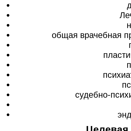
Ле
общая врачебная п
пласти
психиа
пс
судебно-псих
эн
Целевая