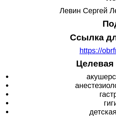
Левин Сергей Л
По
Ссылка д
https://obr
Целевая
акушерс
анестезиол
гаст
гиг
детска