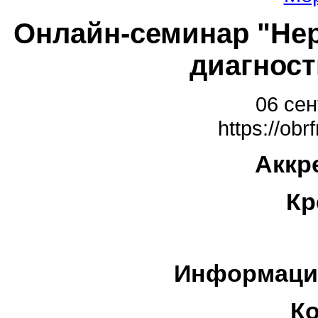
Онлайн-семинар "Нер
диагност
06 сен
https://obr
Аккр
Кр
Информаци
К