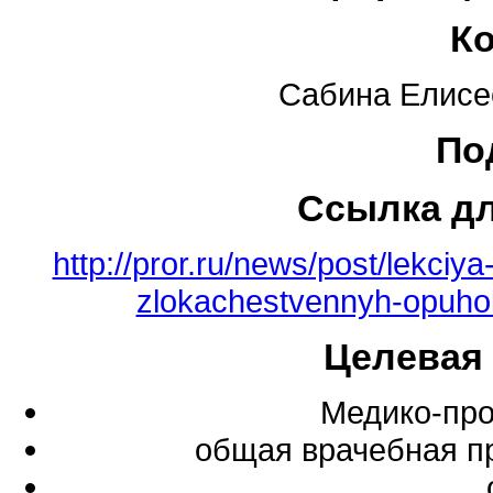
К
Сабина Елисе
По
Ссылка д
http://pror.ru/news/post/lekciya
zlokachestvennyh-opuhol
Целевая
Медико-про
общая врачебная п