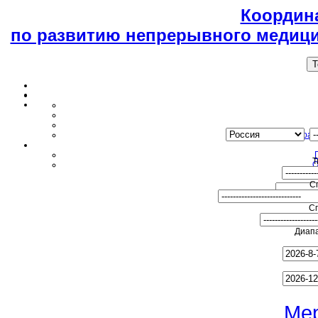
Координ
по развитию непрерывного медици
T
Образ
Т
О
С
С
Диапа
Ме