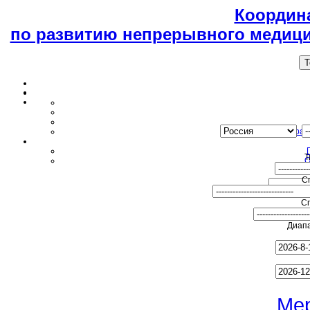
Координ
по развитию непрерывного медици
T
Образ
Т
О
С
С
Диапа
Ме