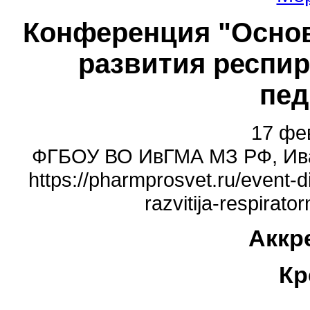
Конференция "Осно
развития респи
пед
17 фев
ФГБОУ ВО ИвГМА МЗ РФ, Иван
https://pharmprosvet.ru/event-d
razvitija-respirato
Аккр
Кр