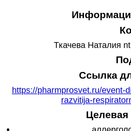
Информаци
К
Ткачева Наталия n
По
Ссылка д
https://pharmprosvet.ru/event-d
razvitija-respirato
Целевая
аллергол