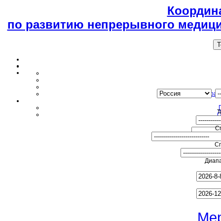
Координ
по развитию непрерывного медици
T
Образ
Т
О
С
С
Диапа
Ме