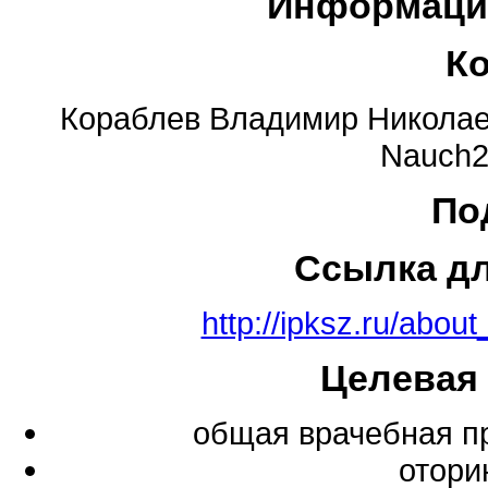
Информаци
К
Кораблев Владимир Никола
Nauch2
По
Ссылка д
http://ipksz.ru/about
Целевая
общая врачебная п
отори