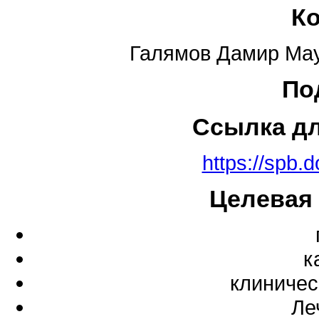
К
Галямов Дамир Мау
По
Ссылка д
https://spb.
Целевая
к
клиничес
Ле