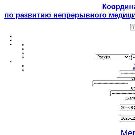
Координ
по развитию непрерывного медици
T
Образ
Т
О
С
С
Диапа
Ме