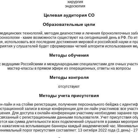
хирургия
эндоскопия
Целевая аудитория СО
Образовательные цели
дицинских технологий, методик диагностики и лечения бронхолегочных заб
ронхологии - какие возможности существуют на сегодняшний день в РФ. По и
я, использовать все последние достижения мировой и российской науки и пр
риятия у слушателей будет сформирован четкий алгоритм использования ме
Методы обучения
 с ведущими Российскими и международными специалистами для очных участни
мастер-классы в прямом эфире из операционных, ответы на вопросы
Методы контроля
отсутствуют
Методы учета присутствия
он-лайн и на стойке регистрации, получение персонального бейджа с иденти
истрационной записи в конце конференции для он-лайн участников: все уч
ения. Для доступа к онлайн-конференции участнику необходимо заранее прой
 связанный с регистрационными данными пользователя. Учет присутствия 
ется как сумма длительности всех подключений слушателя в рамках меропр
нажатием на всплывающие баннеры каждый академический час. Минимальное к
 Минимальный порог присутствия составляет: 13 октября 2022 года (1 день) - 27