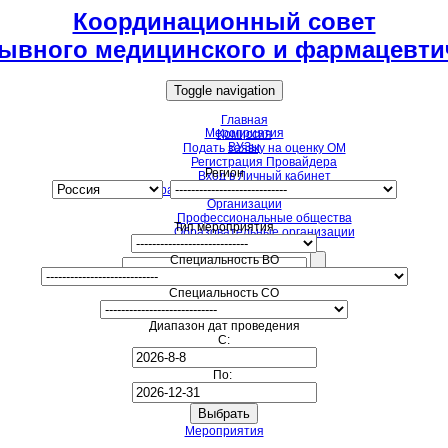
Координационный совет
ывного медицинского и фармацевти
Toggle navigation
Главная
Мероприятия
Комиссия
ВУЗы
Подать заявку на оценку ОМ
Регистрация Провайдера
Регион
Вход в Личный кабинет
Образовательные мероприятия для НМО
Организации
Профессиональные общества
Тип мероприятия
Образовательные организации
Специальность ВО
Специальность СО
Диапазон дат проведения
С:
По:
Мероприятия