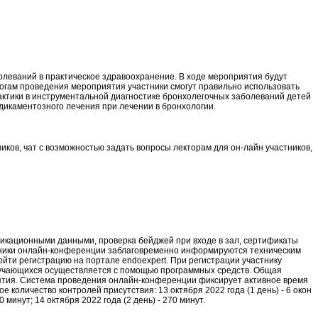
олеваний в практическое здравоохранение. В ходе мероприятия будут
тогам проведения мероприятия участники смогут правильно использовать
актики в инструментальной диагностике бронхолегочных заболеваний детей
дикаментозного лечения при лечении в бронхологии.
ков, чат с возможностью задать вопросы лекторам для он-лайн участников,
фикационными данными, проверка бейджей при входе в зал, сертификаты
астники онлайн-конференции заблаговременно информируются техническим
ти регистрацию на портале endoexpert. При регистрации участнику
обучающихся осуществляется с помощью программных средств. Общая
иятия. Система проведения онлайн-конференции фиксирует активное время
оличество контролей присутствия: 13 октября 2022 года (1 день) - 6 окон
0 минут; 14 октября 2022 года (2 день) - 270 минут.