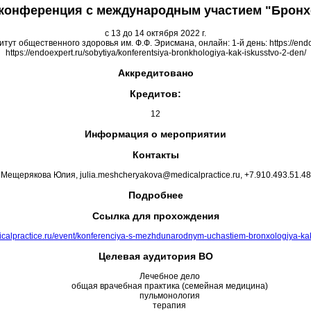
 конференция с международным участием "Бронхо
c 13 до 14 октября 2022 г.
итут общественного здоровья им. Ф.Ф. Эрисмана, онлайн: 1-й день: https://endoex
https://endoexpert.ru/sobytiya/konferentsiya-bronkhologiya-kak-iskusstvo-2-den/
Аккредитовано
Кредитов:
12
Информация о мероприятии
Контакты
Мещерякова Юлия, julia.meshcheryakova@medicalpractice.ru, +7.910.493.51.48
Подробнее
Ссылка для прохождения
dicalpractice.ru/event/konferenciya-s-mezhdunarodnym-uchastiem-bronxologiya-kak
Целевая аудитория ВО
Лечебное дело
общая врачебная практика (семейная медицина)
пульмонология
терапия