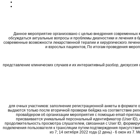
Данное мероприятие организовано с целью внедрения современных ме
обсуждаться актуальные вопросы и проблемы диагностики и лечения в б
современные возможности лекарственной терапии и хирургического лечени
и взрослых пациентов, По итогам проведения мероп
представление клинических случаев и их интерактивный разбор, дискуссия
для очных участников: заполнение регистрационной анкеты в формате 
выдаются только после вторичной проверки бейджа на соответствие рег
провайдером об организации мероприятия с помощью email-приглаш
присваивается уникальный персональный идентификатор (User ID),
продолжительность просмотра слушателем, связанная с User ID, формиру
подключения пользователя к трансляции путем подтверждения присутствия 
из 7; 14 октября 2022 года (2 день) - 6 окон из 7.