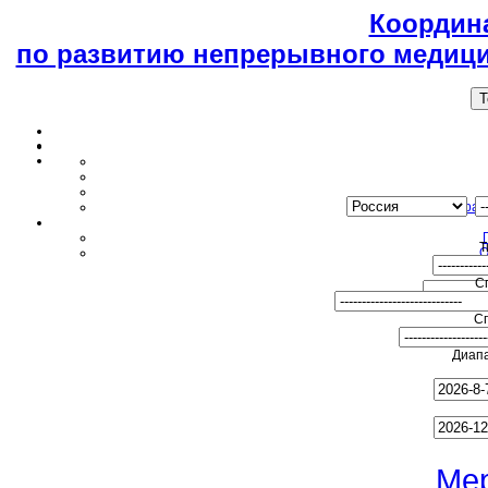
Координ
по развитию непрерывного медици
T
Образ
Т
О
С
С
Диапа
Ме