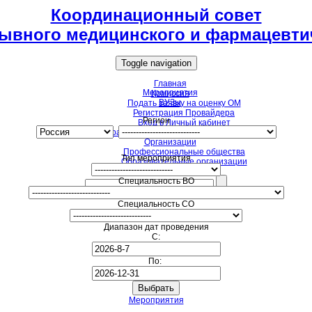
Координационный совет
ывного медицинского и фармацевти
Toggle navigation
Главная
Мероприятия
Комиссия
ВУЗы
Подать заявку на оценку ОМ
Регистрация Провайдера
Регион
Вход в Личный кабинет
Образовательные мероприятия для НМО
Организации
Профессиональные общества
Тип мероприятия
Образовательные организации
Специальность ВО
Специальность СО
Диапазон дат проведения
С:
По:
Мероприятия