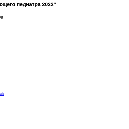
ющего педиатра 2022"
25
al/