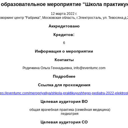
 образовательное мероприятие "Школа практику
12 марта 2022 г.
оворкинг центр "Fабрика", Московская область, г.Электросталь, ул. Тевосяна,д.
Аккредитовано
Кредитов:
6
Информация о мероприятии
Контакты
Родичкина Ольга Геннадьевна, info@eventumc.com
Подробнее
Ссылка для прохождения
tps://eventumc.com/meropriyatiya/shkola-praktikuyushhego-pediatra-2022-elektrost
Целевая аудитория ВО
общая врачебная практика (семейная медицина)
педиатрия
Целевая аудитория СО