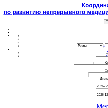
Координ
по развитию непрерывного медици
T
Образ
Т
О
С
С
Диапа
Ме