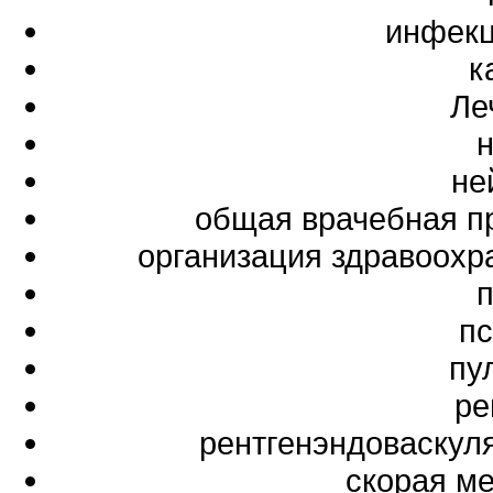
инфекц
к
Ле
не
общая врачебная п
организация здравоохр
пс
пу
ре
рентгенэндоваскул
скорая м