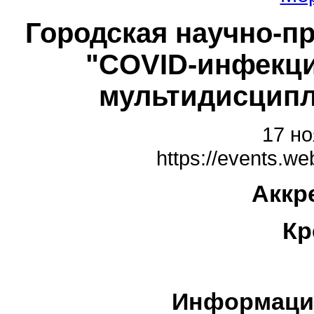
Городская научно-п
"COVID-инфекция
мультидисципл
17 но
https://events.web
Аккр
Кр
Информаци