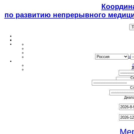
Координ
по развитию непрерывного медици
T
Образ
Т
О
С
С
Диапа
Ме