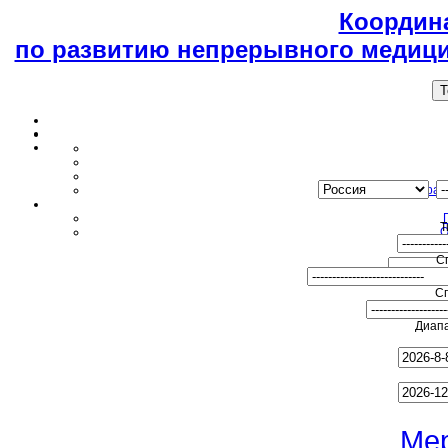
Координ
по развитию непрерывного медици
T
Образ
Т
О
С
С
Диапа
Ме