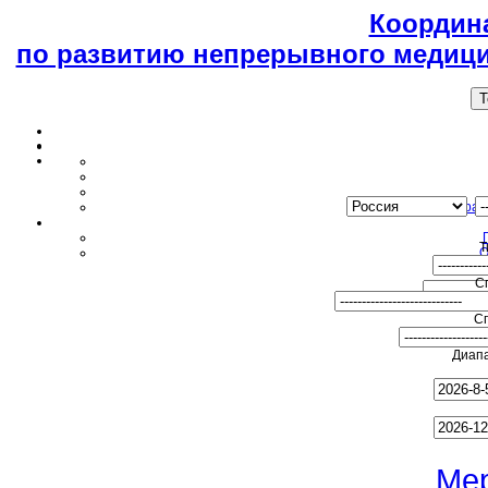
Координ
по развитию непрерывного медици
T
Образ
Т
О
С
С
Диапа
Ме