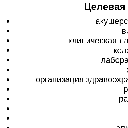
Целевая
акушерс
в
клиническая л
кол
лабора
организация здравоохр
р
ра
эп