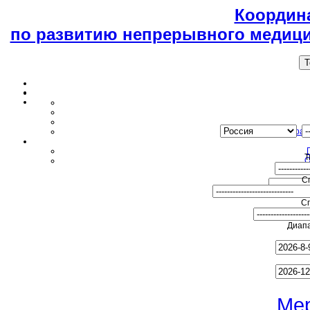
Координ
по развитию непрерывного медици
T
Образ
Т
О
С
С
Диапа
Ме