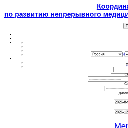
Координ
по развитию непрерывного медици
T
Образ
Т
О
С
С
Диапа
Ме