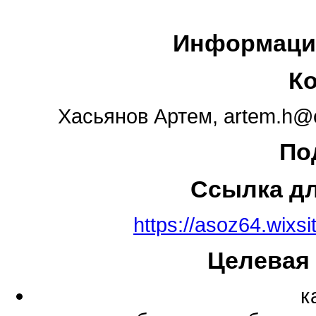
Информаци
К
Хасьянов Артем, artem.h@
По
Ссылка д
https://asoz64.wix
Целевая
к