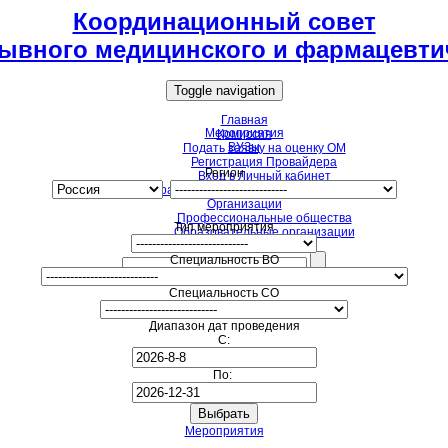
Координационный совет
ывного медицинского и фармацевти
Toggle navigation
Главная
Мероприятия
Комиссия
ВУЗы
Подать заявку на оценку ОМ
Регистрация Провайдера
Регион
Вход в Личный кабинет
Образовательные мероприятия для НМО
Организации
Профессиональные общества
Тип мероприятия
Образовательные организации
Специальность ВО
Специальность СО
Диапазон дат проведения
С:
По:
Мероприятия