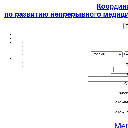
Координ
по развитию непрерывного медици
T
Образ
Т
О
С
С
Диапа
Ме