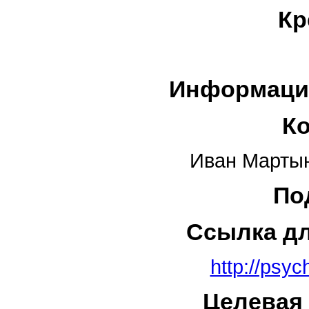
Кр
Информаци
К
Иван Мартын
По
Ссылка д
http://psyc
Целевая